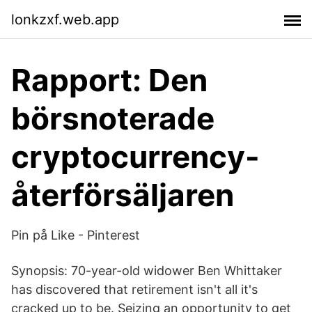
lonkzxf.web.app
Rapport: Den
börsnoterade
cryptocurrency-
återförsäljaren
Pin på Like - Pinterest
Synopsis: 70-year-old widower Ben Whittaker
has discovered that retirement isn't all it's
cracked up to be. Seizing an opportunity to get