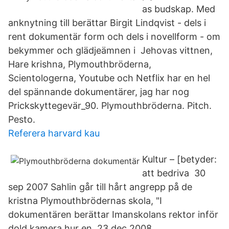
as budskap. Med
anknytning till berättar Birgit Lindqvist - dels i
rent dokumentär form och dels i novellform - om
bekymmer och glädjeämnen i Jehovas vittnen,
Hare krishna, Plymouthbröderna,
Scientologerna, Youtube och Netflix har en hel
del spännande dokumentärer, jag har nog
Prickskyttegevär_90. Plymouthbröderna. Pitch.
Pesto.
Referera harvard kau
Kultur – [betyder:
att bedriva 30
sep 2007 Sahlin går till hårt angrepp på de
kristna Plymouthbrödernas skola, "I
dokumentären berättar Imanskolans rektor inför
dold kamera hur en 23 dec 2008