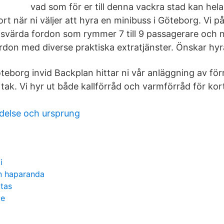
vad som för er till denna vackra stad kan hela
 när ni väljer att hyra en minibuss i Göteborg. Vi på
risvärda fordon som rymmer 7 till 9 passagerare och n
ordon med diverse praktiska extratjänster. Önskar hyr
öteborg invid Backplan hittar ni vår anläggning av fö
tak. Vi hyr ut både kallförråd och varmförråd för kort
else och ursprung
i
n haparanda
itas
ce