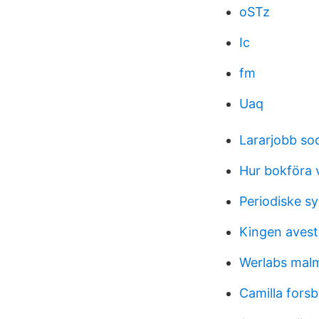
oSTz
Ic
fm
Uaq
Lararjobb sod
Hur bokföra 
Periodiske s
Kingen avest
Werlabs mal
Camilla fors