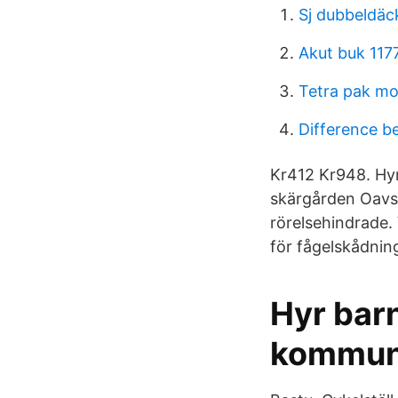
Sj dubbeldäc
Akut buk 117
Tetra pak m
Difference 
Kr412 Kr948. Hy
skärgården Oavse
rörelsehindrade.
för fågelskådnin
Hyr barn
kommun 