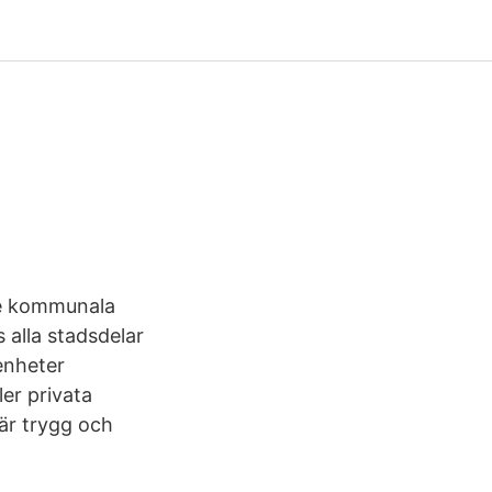
tre kommunala
 alla stadsdelar
enheter
er privata
 är trygg och