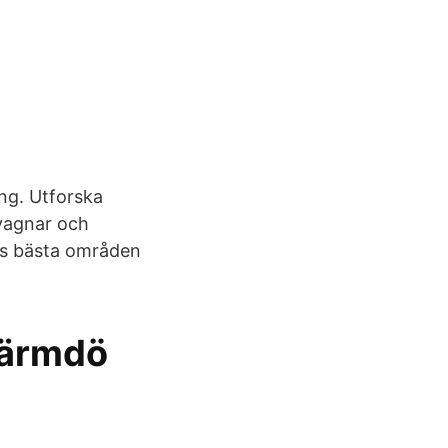
ng. Utforska
nvagnar och
gs bästa områden
 Värmdö