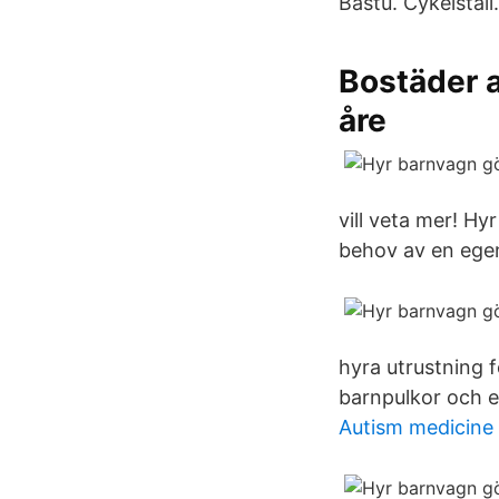
Bastu. Cykelställ
Bostäder a
åre
vill veta mer! H
behov av en egen 
hyra utrustning f
barnpulkor och e
Autism medicine 