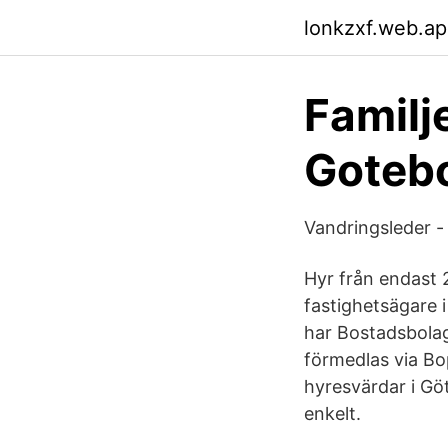
lonkzxf.web.a
Familj
Goteb
Vandringsleder -
Hyr från endast 
fastighetsägare 
har Bostadsbolage
förmedlas via Bo
hyresvärdar i Göt
enkelt.