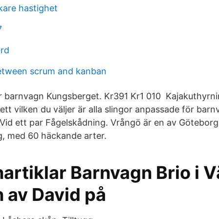
kare hastighet
7
ord
between scrum and kanban
r barnvagn Kungsberget. Kr391 Kr1 010 Kajakuthyrni
tt vilken du väljer är alla slingor anpassade för bar
 Vid ett par Fågelskådning. Vrångö är en av Götebor
g, med 60 häckande arter.
artiklar Barnvagn Brio i
av David på