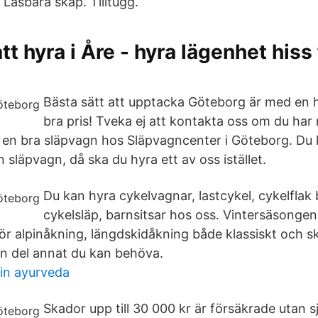
. Låsbara skåp. Tilltugg.
tt hyra i Åre - hyra lägenhet hiss
Bästa sätt att upptacka Göteborg är med en hyr
bra pris! Tveka ej att kontakta oss om du har 
yr en bra släpvagn hos Släpvagncenter i Göteborg. Du 
släpvagn, då ska du hyra ett av oss istället.
Du kan hyra cykelvagnar, lastcykel, cykelflak
cykelsläp, barnsitsar hos oss. Vintersäsonge
ör alpinåkning, längdskidåkning både klassiskt och sk
n del annat du kan behöva.
in ayurveda
Skador upp till 30 000 kr är försäkrade utan s