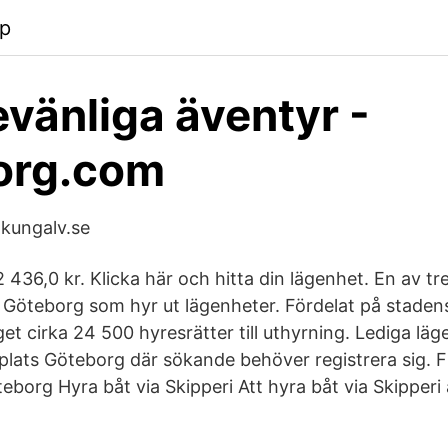
pp
evänliga äventyr -
org.com
 kungalv.se
2 436,0 kr. Klicka här och hitta din lägenhet. En av 
i Göteborg som hyr ut lägenheter. Fördelat på stadens
t cirka 24 500 hyresrätter till uthyrning. Lediga läg
plats Göteborg där sökande behöver registrera sig. Fl
eborg Hyra båt via Skipperi Att hyra båt via Skipperi