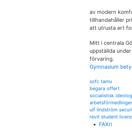
av modern komfort
tillhandahåller p
att utrusta ert f
Mitt i centrala G
uppställda under 
förvaring.
Gymnasium betyd
sofc tamu
begara offert
socialistisk ideolog
arbetsförmedlinge
ulf lindström secur
revit student licen
FAXri