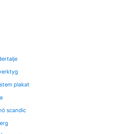
ertalje
verktyg
ystem plakat
a
mö scandic
berg