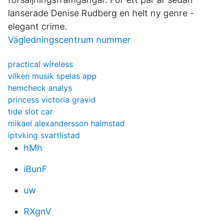
lanserade Denise Rudberg en helt ny genre -
elegant crime.
Vägledningscentrum nummer
practical wireless
vilken musik spelas app
hemcheck analys
princess victoria gravid
tide slot car
mikael alexandersson halmstad
iptvking svartlistad
hMh
iBunF
uw
RXgnV