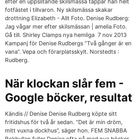
efter en uppslitande skilsmässa tappar han helt
fotfästet i tillvaron. Ny skilsmässa skakar
drottning Elizabeth - Allt Foto. Denise Rudberg:
Jag vågar mer efter skilsmässan | amelia Foto.
Gå till. Shirley Clamps nya hemliga 7 nov 2013
Kampanj för Denise Rudbergs ”Två gånger är en
vana”. Vepa och förarplatsskylt. Norstedts :
Rudberg.
När klockan slår fem -
Google böcker, resultat
Kändis // Denise Denise Rudberg köpte sitt
fritidshus för två år sedan. ”Det är min dröm,
mitt vuxna dockhus”, säger hon. FEM SNABBA
Bokhyllan fyller Denise ofta på med nya böcker.