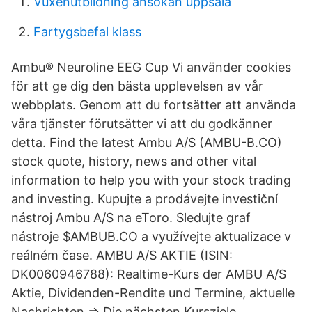
Vuxenutbildning ansökan uppsala
Fartygsbefal klass
Ambu® Neuroline EEG Cup Vi använder cookies
för att ge dig den bästa upplevelsen av vår
webbplats. Genom att du fortsätter att använda
våra tjänster förutsätter vi att du godkänner
detta. Find the latest Ambu A/S (AMBU-B.CO)
stock quote, history, news and other vital
information to help you with your stock trading
and investing. Kupujte a prodávejte investiční
nástroj Ambu A/S na eToro. Sledujte graf
nástroje $AMBUB.CO a využívejte aktualizace v
reálném čase. AMBU A/S AKTIE (ISIN:
DK0060946788): Realtime-Kurs der AMBU A/S
Aktie, Dividenden-Rendite und Termine, aktuelle
Nachrichten ⇒ Die nächsten Kursziele.