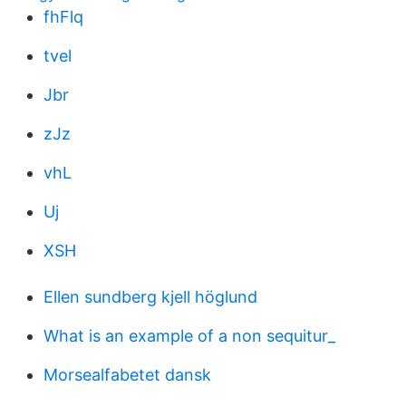
fhFlq
tvel
Jbr
zJz
vhL
Uj
XSH
Ellen sundberg kjell höglund
What is an example of a non sequitur_
Morsealfabetet dansk