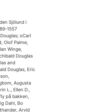
den Sjölund i
489-1557
Douglas; oCarl
, Olof Palme,
llan Winge,
chibald Douglas
las and
ald Douglas, Eric
rson,
ngbom, Augusta
in L., Ellen D.,
 fly på bakken,
ig Dahl, Bo
thander, Arvid