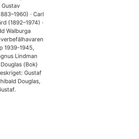
, Gustav
883–1960) · Carl
ärd (1892–1974) ·
dd Walburga
Överbefälhavaren
ap 1939-1945,
Magnus Lindman
d Douglas (Bok)
eskriget: Gustaf
hibald Douglas,
ustaf.