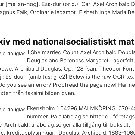
r [mellan-hög], Ess-dur (orig.) Carl Axel Archibald D
gnus Falk, Ordinarie ledamot. Elsbeth Inga Maria Be
kiv med nationalsocialistiskt mat
1 She married Count Axel Archibald Dougla
Douglas and Baroness Margaret Lagerfelt
oewe: Archibald Douglas, Op. 128 (san. Theodor Fon
aji: Es-duuri [ambitus: g-e2] Below is the raw OCR te
Do you see an error? Proofread the page now! Här n
xten från faksimilbilden ovan.
Ekensholm 1 64296 MALMKÖPING. 070-49
nummer. På allabolag.se hittar du företag
 Archibald. allabolag.se ger alla tillgång till bokslut,
e, kreditupplysningar, Douglas, Archibald, 1883–196