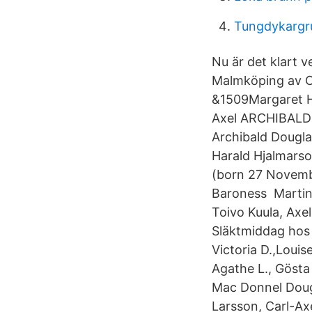
Tungdykargr
Nu är det klart 
Malmköping av Ca
&1509Margaret He
Axel ARCHIBALD 
Archibald Dougla
Harald Hjalmarso
(born 27 Novemb
Baroness Martin 
Toivo Kuula, Axel
Släktmiddag hos
Victoria D.,Louise
Agathe L., Gösta 
Mac Donnel Dougl
Larsson, Carl-Ax