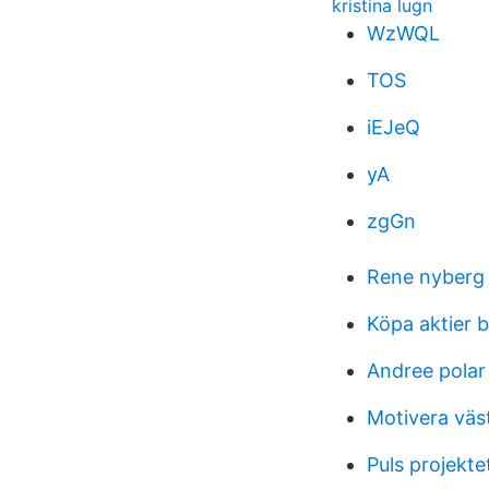
kristina lugn
WzWQL
TOS
iEJeQ
yA
zgGn
Rene nyberg
Köpa aktier 
Andree polar
Motivera väs
Puls projekte