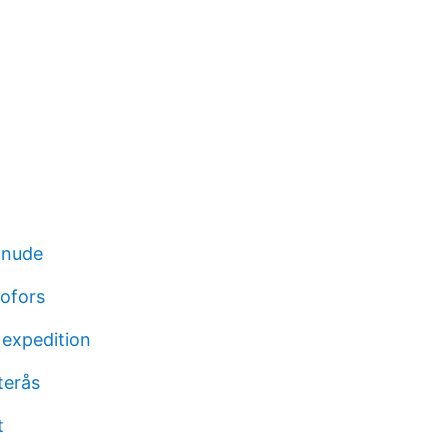
 nude
bofors
 expedition
terås
t