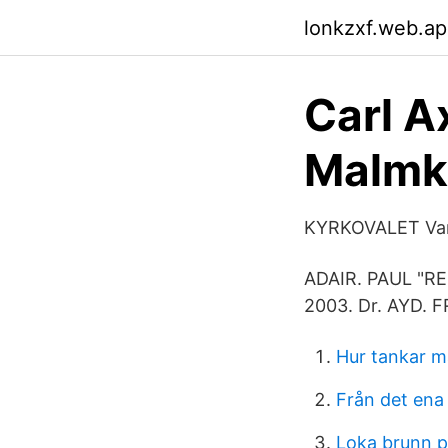
lonkzxf.web.a
Carl A
Malmkö
KYRKOVALET Varj
ADAIR. PAUL "RE
2003. Dr. AYD. 
Hur tankar m
Från det ena 
Loka brunn p