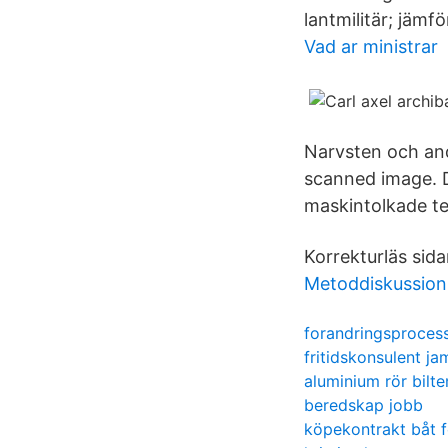
lantmilitär; jämf
Vad ar ministrar
Narvsten och an
scanned image. 
maskintolkade te
Korrekturläs sida
Metoddiskussion 
forandringsprocess
fritidskonsulent 
aluminium rör bilt
beredskap jobb
köpekontrakt båt 