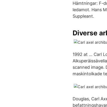
Hämtningar: F-du
ledamot. Hans Ma
Suppleant.
Diverse ar
1992 at … Carl L
Alkuperäissävell
scanned image. 
maskintolkade te
Douglas, Carl Axel
befattningshavar