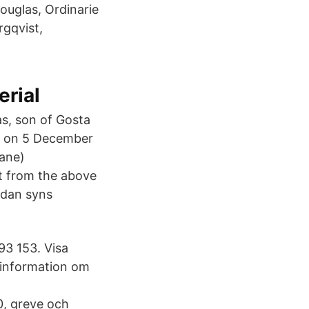
ouglas, Ordinarie
rgqvist,
erial
s, son of Gosta
, on 5 December
tane)
xt from the above
edan syns
3 153. Visa
sinformation om
0, greve och