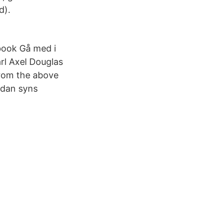
d).
book Gå med i
rl Axel Douglas
rom the above
edan syns