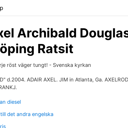
pp
xel Archibald Douglas
ping Ratsit
e röst väger tungt! - Svenska kyrkan
D" d.2004. ADAIR AXEL. JIM in Atlanta, Ga. AXELRO
FRANKJ.
an diesel
till det andra engelska
ris