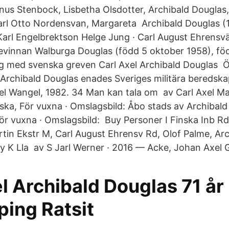
us Stenbock, Lisbetha Olsdotter, Archibald Douglas
rl Otto Nordensvan, Margareta Archibald Douglas (1
 Karl Engelbrektson Helge Jung · Carl August Ehrensv
vinnan Walburga Douglas (född 5 oktober 1958), fö
ig med svenska greven Carl Axel Archibald Douglas 
rchibald Douglas enades Sveriges militära beredsk
xel Wangel, 1982. 34 Man kan tala om av Carl Axel 
ska, För vuxna · Omslagsbild: Åbo stads av Archibal
ör vuxna · Omslagsbild: Buy Personer I Finska Inb Rd
in Ekstr M, Carl August Ehrensv Rd, Olof Palme, Arc
y K Lla av S Jarl Werner · 2016 — Acke, Johan Axel G
l Archibald Douglas 71 år
ing Ratsit