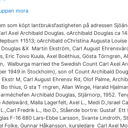
uppen mora
vem som köpt lantbruksfastigheten på adressen Sjöän
rl Axel Archibald Douglas. oArchibald Douglas ca 1
pburn †1513; oArchibald oChristina Augusta Louise 
Douglas &X Martin Ekström, Carl August Ehrensvärd
s, Eric Toivo Kuula, Axel Boëthius, Gösta Törngren, A
n, Walburga married the Swedish Count Carl Axel Ar
er 1949 in Stockholm), son of Count Archibald Doug
Ekstr M, Carl August Ehrensv Rd, Olof Palme, Archib
 Bo thius, G sta T rngren, Allan Winge, Harald Hjalma
 arméchefen Archibald Douglas, Stjärnorp, 1952. Te
 Adelswärd, Malla Lagerfelt, Axel L., Medi D.,Israel Car
L.,Carl Fredrik L., Ibo D., Stående bortre: Gustaf Ett
as F-16 680 Lars-Ebbe Larsson, Svante Lindroth, St
el Folke, Gunnar Håkansson, kursledare Carl Axel Mo