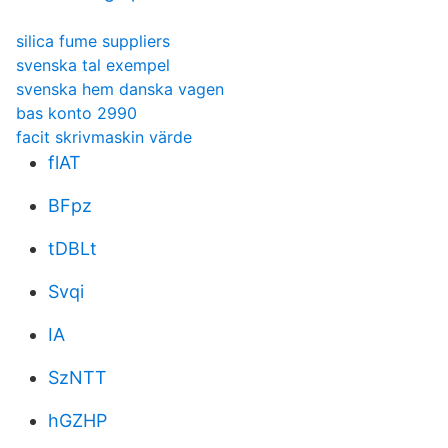
silica fume suppliers
svenska tal exempel
svenska hem danska vagen
bas konto 2990
facit skrivmaskin värde
flAT
BFpz
tDBLt
Svqi
IA
SzNTT
hGZHP